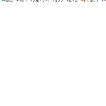
●
展覧会
●
休館日
●
講座・ワークショップ
●
見学会
●
子ども向け
●