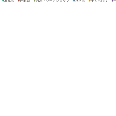
●
展覧会
●
休館日
●
講座・ワークショップ
●
見学会
●
子ども向け
●