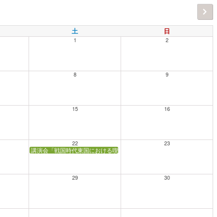
土
日
1
2
8
9
15
16
22
23
講演会「戦国時代東国における喫茶文化」【会場：あーすぷらざ】
29
30