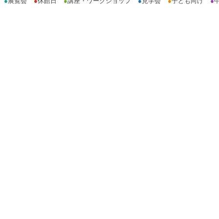
●
展覧会
●
休館日
●
講座・ワークショップ
●
見学会
●
子ども向け
●