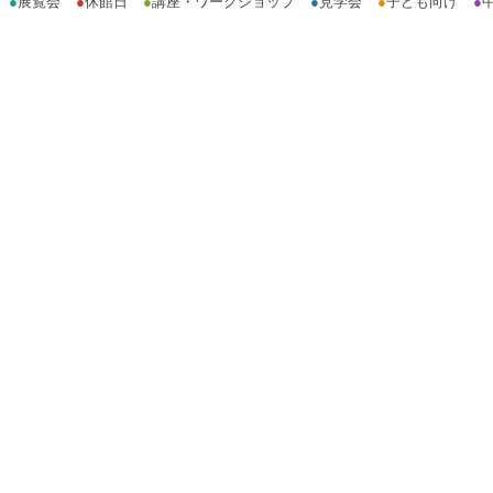
●
展覧会
●
休館日
●
講座・ワークショップ
●
見学会
●
子ども向け
●