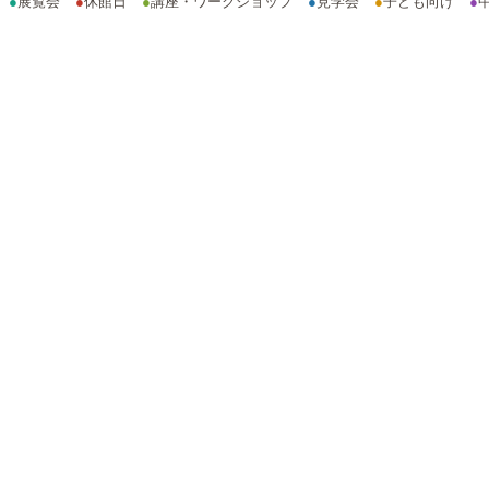
●
展覧会
●
休館日
●
講座・ワークショップ
●
見学会
●
子ども向け
●