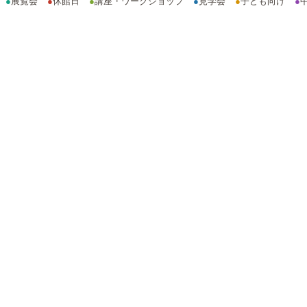
●
展覧会
●
休館日
●
講座・ワークショップ
●
見学会
●
子ども向け
●