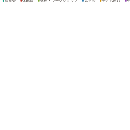
●
展覧会
●
休館日
●
講座・ワークショップ
●
見学会
●
子ども向け
●