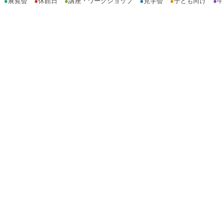
●
展覧会
●
休館日
●
講座・ワークショップ
●
見学会
●
子ども向け
●