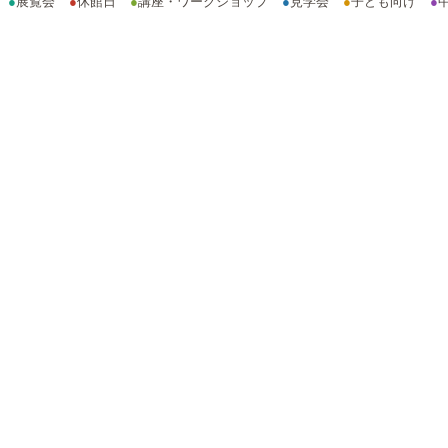
●
展覧会
●
休館日
●
講座・ワークショップ
●
見学会
●
子ども向け
●