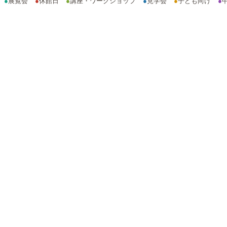
●
展覧会
●
休館日
●
講座・ワークショップ
●
見学会
●
子ども向け
●