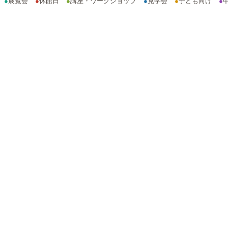
●
展覧会
●
休館日
●
講座・ワークショップ
●
見学会
●
子ども向け
●