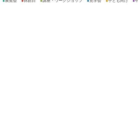
●
展覧会
●
休館日
●
講座・ワークショップ
●
見学会
●
子ども向け
●