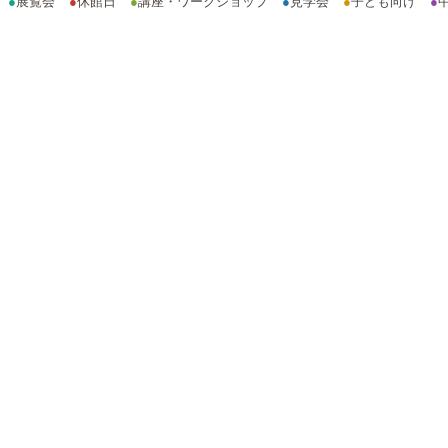
●
展覧会
●
休館日
●
講座・ワークショップ
●
見学会
●
子ども向け
●