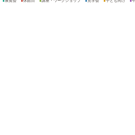
●
展覧会
●
休館日
●
講座・ワークショップ
●
見学会
●
子ども向け
●