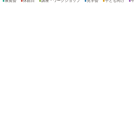
●
展覧会
●
休館日
●
講座・ワークショップ
●
見学会
●
子ども向け
●