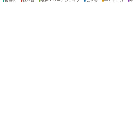
●
展覧会
●
休館日
●
講座・ワークショップ
●
見学会
●
子ども向け
●