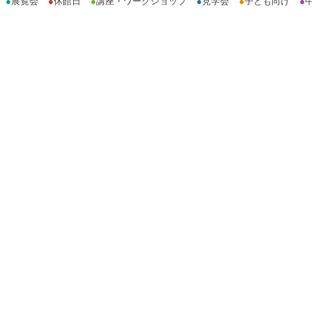
●
展覧会
●
休館日
●
講座・ワークショップ
●
見学会
●
子ども向け
●