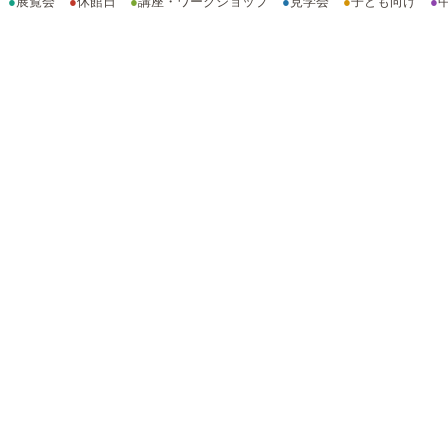
●
展覧会
●
休館日
●
講座・ワークショップ
●
見学会
●
子ども向け
●