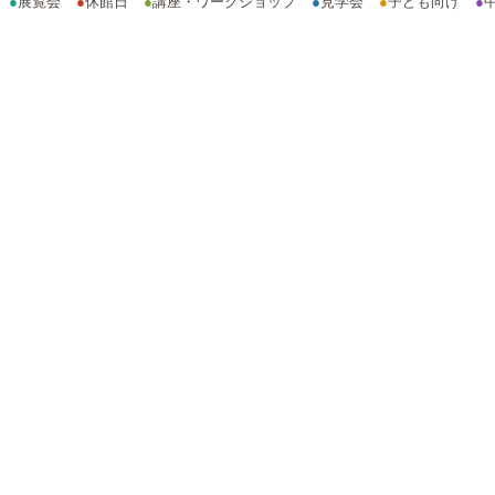
●
展覧会
●
休館日
●
講座・ワークショップ
●
見学会
●
子ども向け
●