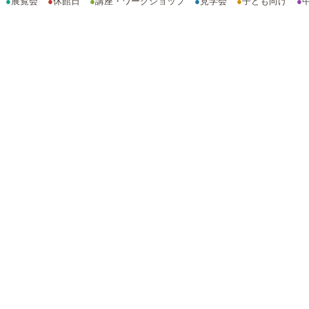
●
展覧会
●
休館日
●
講座・ワークショップ
●
見学会
●
子ども向け
●