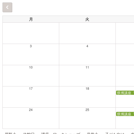
月
火
3
4
10
11
17
18
県博講座
24
25
県博講座