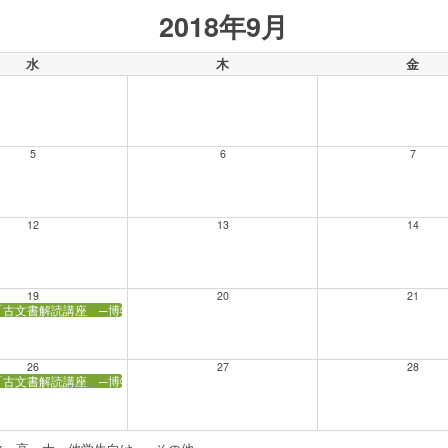
2018年9月
水
木
金
5
6
7
12
13
14
19
20
21
「古文書解読講座 ─博物館の古文書を読む─」
26
27
28
「古文書解読講座 ─博物館の古文書を読む─」