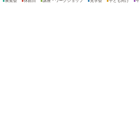
●
展覧会
●
休館日
●
講座・ワークショップ
●
見学会
●
子ども向け
●