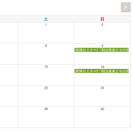
土
日
1
2
8
9
県博セミナーI「明治美術とその周辺
15
16
県博セミナーI「明治美術とその周辺
22
23
29
30