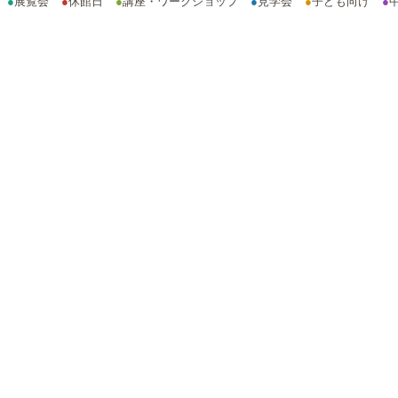
●
展覧会
●
休館日
●
講座・ワークショップ
●
見学会
●
子ども向け
●