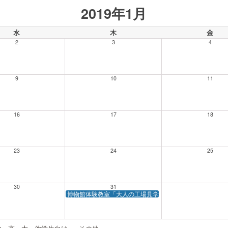
2019年1月
水
木
金
2
3
4
9
10
11
16
17
18
23
24
25
30
31
博物館体験教室「大人の工場見学 ―キリンビール横浜工