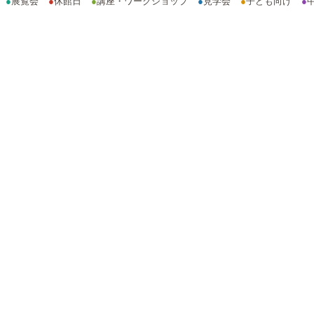
●
展覧会
●
休館日
●
講座・ワークショップ
●
見学会
●
子ども向け
●