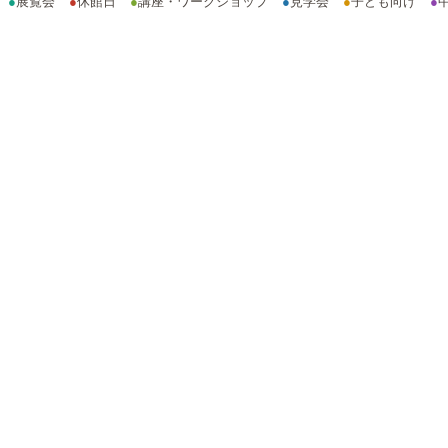
●
展覧会
●
休館日
●
講座・ワークショップ
●
見学会
●
子ども向け
●