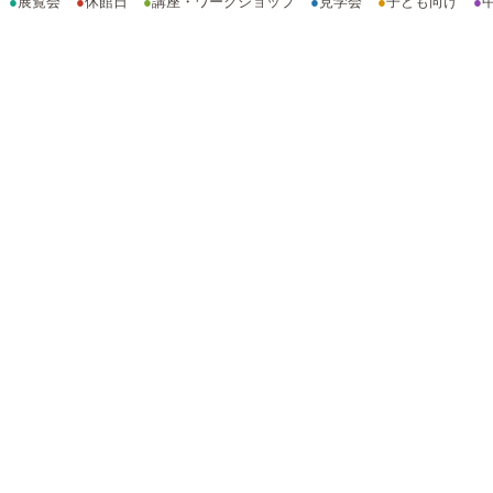
●
展覧会
●
休館日
●
講座・ワークショップ
●
見学会
●
子ども向け
●