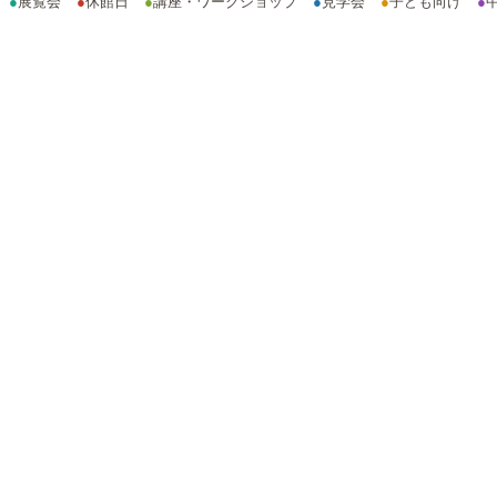
●
展覧会
●
休館日
●
講座・ワークショップ
●
見学会
●
子ども向け
●