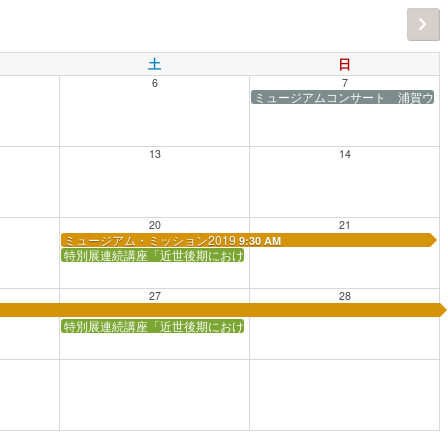
土
日
6
7
ミュージアムコンサート 浦賀ウイ
13
14
20
21
ミュージアム・ミッション2019
9:30 AM
特別展連続講座「近世後期における“海”」（全5回）
27
28
特別展連続講座「近世後期における“海”」（全5回）