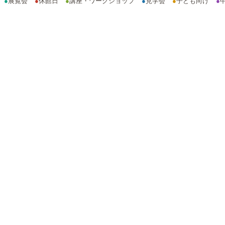
●
展覧会
●
休館日
●
講座・ワークショップ
●
見学会
●
子ども向け
●