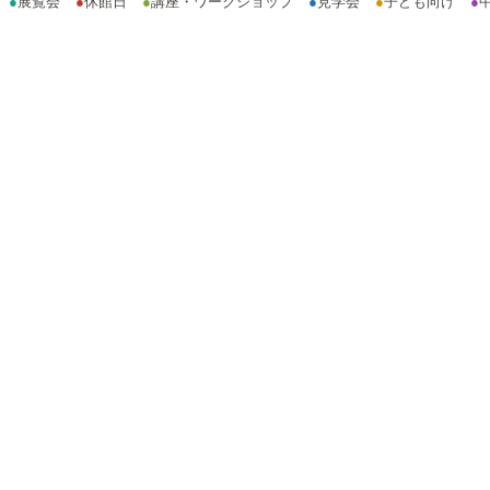
●
展覧会
●
休館日
●
講座・ワークショップ
●
見学会
●
子ども向け
●