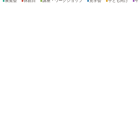
●
展覧会
●
休館日
●
講座・ワークショップ
●
見学会
●
子ども向け
●