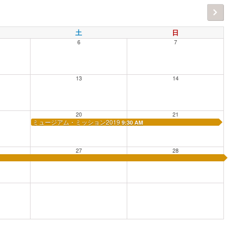
土
日
6
7
13
14
20
21
ミュージアム・ミッション2019
9:30 AM
27
28