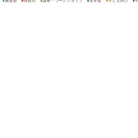
●
展覧会
●
休館日
●
講座・ワークショップ
●
見学会
●
子ども向け
●