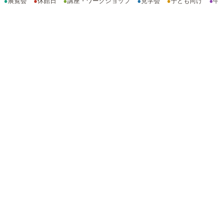
●
展覧会
●
休館日
●
講座・ワークショップ
●
見学会
●
子ども向け
●