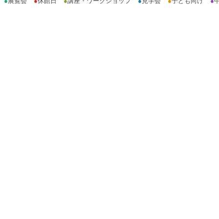
●
展覧会
●
休館日
●
講座・ワークショップ
●
見学会
●
子ども向け
●