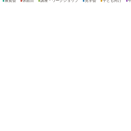
●
展覧会
●
休館日
●
講座・ワークショップ
●
見学会
●
子ども向け
●