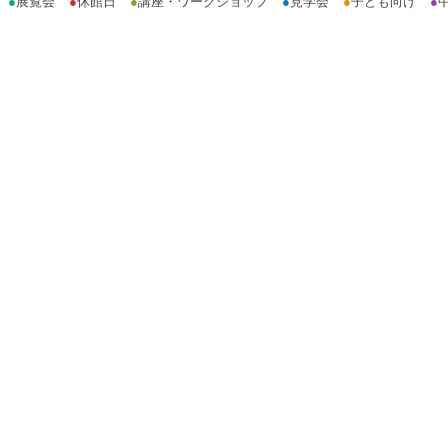
●
展覧会
●
休館日
●
講座・ワークショップ
●
見学会
●
子ども向け
●