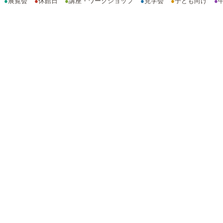
●
展覧会
●
休館日
●
講座・ワークショップ
●
見学会
●
子ども向け
●