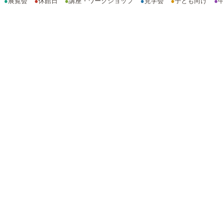
●
展覧会
●
休館日
●
講座・ワークショップ
●
見学会
●
子ども向け
●