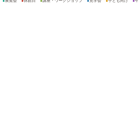
●
展覧会
●
休館日
●
講座・ワークショップ
●
見学会
●
子ども向け
●