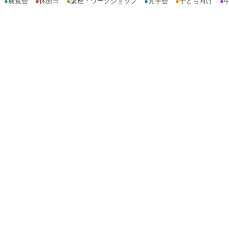
●
展覧会
●
休館日
●
講座・ワークショップ
●
見学会
●
子ども向け
●