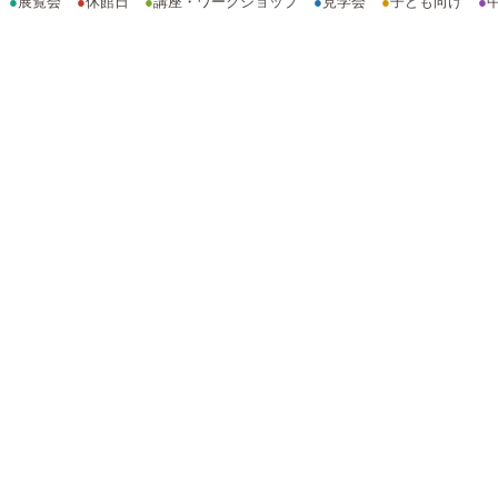
●
展覧会
●
休館日
●
講座・ワークショップ
●
見学会
●
子ども向け
●