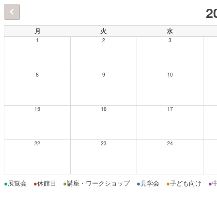
2
月
火
水
1
2
3
8
9
10
15
16
17
22
23
24
●
展覧会
●
休館日
●
講座・ワークショップ
●
見学会
●
子ども向け
●