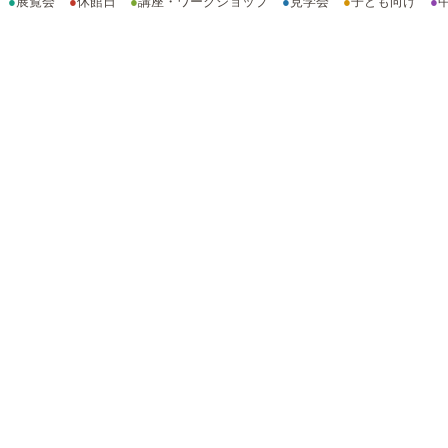
●
展覧会
●
休館日
●
講座・ワークショップ
●
見学会
●
子ども向け
●