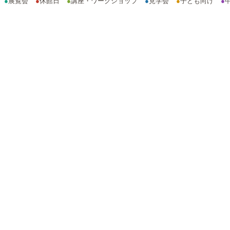
●
展覧会
●
休館日
●
講座・ワークショップ
●
見学会
●
子ども向け
●