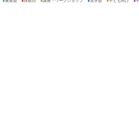
●
展覧会
●
休館日
●
講座・ワークショップ
●
見学会
●
子ども向け
●