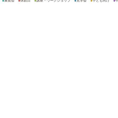
●
展覧会
●
休館日
●
講座・ワークショップ
●
見学会
●
子ども向け
●