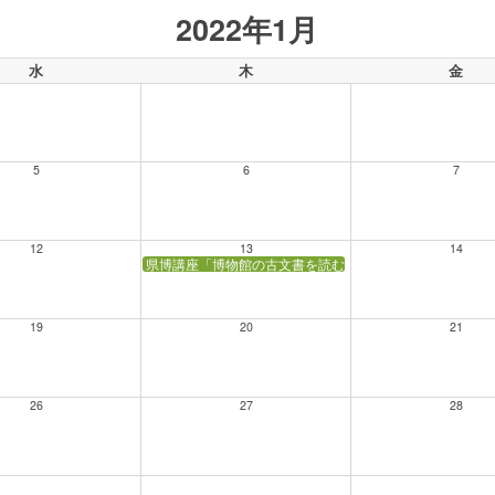
2022年1月
水
木
金
5
6
7
12
13
14
県博講座「博物館の古文書を読む」（連続講座 全4回）
19
20
21
26
27
28