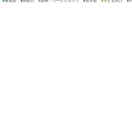
●
展覧会
●
休館日
●
講座・ワークショップ
●
見学会
●
子ども向け
●