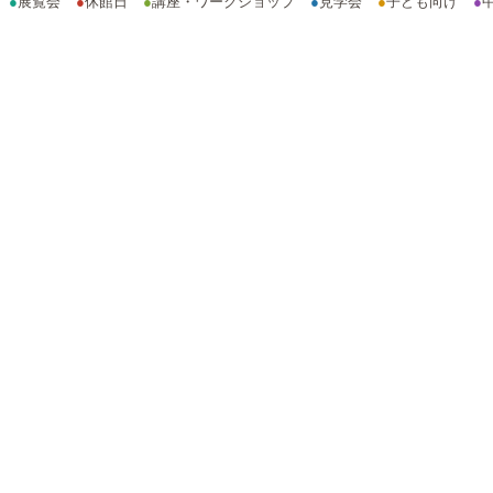
●
展覧会
●
休館日
●
講座・ワークショップ
●
見学会
●
子ども向け
●