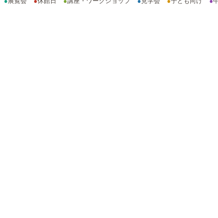
●
展覧会
●
休館日
●
講座・ワークショップ
●
見学会
●
子ども向け
●