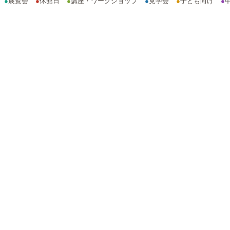
●
展覧会
●
休館日
●
講座・ワークショップ
●
見学会
●
子ども向け
●